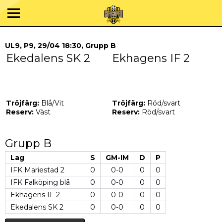
UL9, P9, 29/04 18:30, Grupp B
Ekedalens SK 2
Ekhagens IF 2
Tröjfärg:
Blå/Vit
Tröjfärg:
Röd/svart
Reserv:
Väst
Reserv:
Röd/svart
Grupp B
Lag
S
GM-IM
D
P
IFK Mariestad 2
0
0-0
0
0
IFK Falköping blå
0
0-0
0
0
Ekhagens IF 2
0
0-0
0
0
Ekedalens SK 2
0
0-0
0
0