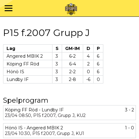
P15 f.2007 Grupp J
Lag
S
GM-IM
D
P
Angered MBIK 2
3
6-2
4
6
Köping FF Röd
3
6-4
2
6
Hönö IS
3
2-2
0
6
Lundby IF
3
2-8
-6
0
Spelprogram
Köping FF Röd - Lundby IF
3 - 2
23/04
08:50,
P15 f.2007,
Grupp J,
KU2
Hönö IS - Angered MBIK 2
1 - 0
23/04
10:30,
P15 f.2007,
Grupp J,
KU1