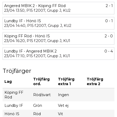
Angered MBIK 2 - Köping FF Röd
2 - 1
23/04
13:50,
P15 f.2007,
Grupp J,
KU2
Lundby IF - Hönö IS
0 - 1
23/04
14:40,
P15 f.2007,
Grupp J,
KU2
Köping FF Röd - Hönö IS
2 - 0
23/04
16:20,
P15 f.2007,
Grupp J,
KU1
Lundby IF - Angered MBIK 2
0 - 4
23/04
17:10,
P15 f.2007,
Grupp J,
KU1
Tröjfärger
Tröjfärg
Tröjfärg
Tröjfärg
Lag
ord.
extra 1
extra 2
Köping FF
Röd/svart
Ingen
Röd
Lundby IF
Grön
Vet ej
Hönö IS
Röd
Vit