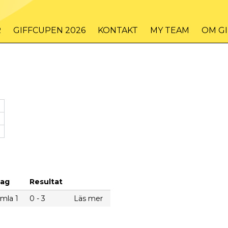
R
GIFFCUPEN 2026
KONTAKT
MY TEAM
OM G
lag
Resultat
mla 1
0 - 3
Läs mer