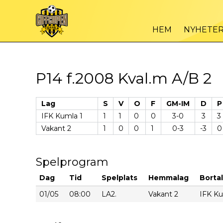
HEM
NYHETE
P14 f.2008 Kval.m A/B 2
Lag
S
V
O
F
GM-IM
D
P
IFK Kumla 1
1
1
0
0
3-0
3
3
Vakant 2
1
0
0
1
0-3
-3
0
Spelprogram
Dag
Tid
Spelplats
Hemmalag
Borta
01/05
08:00
LA2.
Vakant 2
IFK Ku