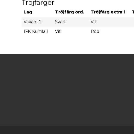
Tröjfärger
Lag
Tröjfärg ord.
Tröjfärg extra 1
Vakant 2
Svart
Vit
IFK Kumla 1
Vit
Röd