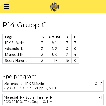
P14 Grupp G
Lag
S
GM-IM
D
P
IFK Skövde
3
8-1
7
7
Västerås IK
3
8-2
6
6
Mariedal IK
3
5-3
2
4
Södra Härene IF
3
1-16
-15
0
Spelprogram
Västerås IK - IFK Skövde
0 - 2
26/04
09:40,
P14,
Grupp G,
NY 1
Mariedal IK - Södra Härene IF
4 - 1
26/04
11:20,
P14,
Grupp G,
HÅ