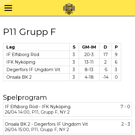
P11 Grupp F
Lag
S
GM-IM
D
P
IF Elfsborg Röd
3
20-3
17
9
IFK Nyköping
3
13-11
2
6
Degerfors IF Ungdom Vit
3
8-13
-5
3
Onsala BK 2
3
4-18
-14
0
Spelprogram
IF Elfsborg Röd - IFK Nyköping
7 - 0
26/04
14:00,
P11,
Grupp F,
NY 2
Onsala BK 2 - Degerfors IF Ungdom Vit
2 - 3
26/04
15:00,
P11,
Grupp F,
NY 2