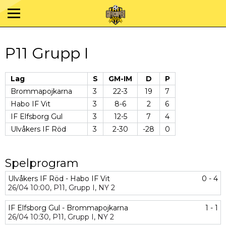
P11 Grupp I
Lag
S
GM-IM
D
P
Brommapojkarna
3
22-3
19
7
Habo IF Vit
3
8-6
2
6
IF Elfsborg Gul
3
12-5
7
4
Ulvåkers IF Röd
3
2-30
-28
0
Spelprogram
Ulvåkers IF Röd - Habo IF Vit
0 - 4
26/04
10:00,
P11,
Grupp I,
NY 2
IF Elfsborg Gul - Brommapojkarna
1 - 1
26/04
10:30,
P11,
Grupp I,
NY 2