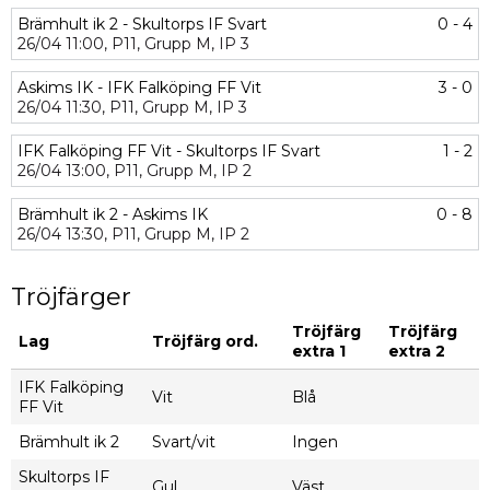
Brämhult ik 2 - Skultorps IF Svart
0 - 4
26/04
11:00,
P11,
Grupp M,
IP 3
Askims IK - IFK Falköping FF Vit
3 - 0
26/04
11:30,
P11,
Grupp M,
IP 3
IFK Falköping FF Vit - Skultorps IF Svart
1 - 2
26/04
13:00,
P11,
Grupp M,
IP 2
Brämhult ik 2 - Askims IK
0 - 8
26/04
13:30,
P11,
Grupp M,
IP 2
Tröjfärger
Tröjfärg
Tröjfärg
Lag
Tröjfärg ord.
extra 1
extra 2
IFK Falköping
Vit
Blå
FF Vit
Brämhult ik 2
Svart/vit
Ingen
Skultorps IF
Gul
Väst