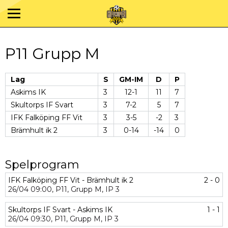
P11 Grupp M
Lag
S
GM-IM
D
P
Askims IK
3
12-1
11
7
Skultorps IF Svart
3
7-2
5
7
IFK Falköping FF Vit
3
3-5
-2
3
Brämhult ik 2
3
0-14
-14
0
Spelprogram
IFK Falköping FF Vit - Brämhult ik 2
2 - 0
26/04
09:00,
P11,
Grupp M,
IP 3
Skultorps IF Svart - Askims IK
1 - 1
26/04
09:30,
P11,
Grupp M,
IP 3