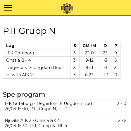
P11 Grupp N
Lag
S
GM-IM
D
P
IFK Göteborg
3
23-0
23
9
Onsala BK 4
3
9-12
-3
6
Degerfors IF Ungdom Röd
3
8-11
-3
3
Hjuviks AIK 2
3
6-23
-17
0
Spelprogram
IFK Göteborg - Degerfors IF Ungdom Röd
3 - 0
26/04
15:00,
P11,
Grupp N,
UL 4
Hjuviks AIK 2 - Onsala BK 4
2 - 5
26/04
15:30,
P11,
Grupp N,
UL 4