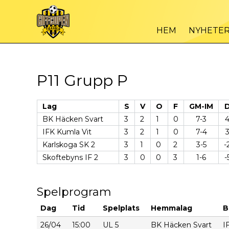
HEM
NYHETE
P11 Grupp P
Lag
S
V
O
F
GM-IM
BK Häcken Svart
3
2
1
0
7-3
IFK Kumla Vit
3
2
1
0
7-4
Karlskoga SK 2
3
1
0
2
3-5
-
Skoftebyns IF 2
3
0
0
3
1-6
-
Spelprogram
Dag
Tid
Spelplats
Hemmalag
B
26/04
15:00
UL 5
BK Häcken Svart
I