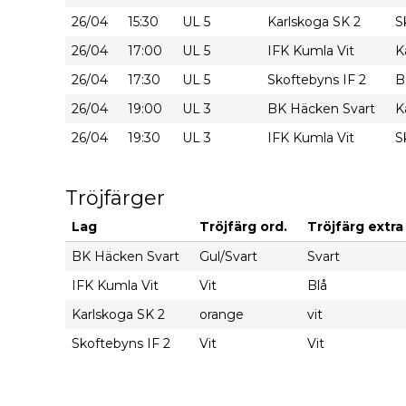
26/04
15:30
UL 5
Karlskoga SK 2
S
26/04
17:00
UL 5
IFK Kumla Vit
K
26/04
17:30
UL 5
Skoftebyns IF 2
B
26/04
19:00
UL 3
BK Häcken Svart
K
26/04
19:30
UL 3
IFK Kumla Vit
S
Tröjfärger
Lag
Tröjfärg ord.
Tröjfärg extra 
BK Häcken Svart
Gul/Svart
Svart
IFK Kumla Vit
Vit
Blå
Karlskoga SK 2
orange
vit
Skoftebyns IF 2
Vit
Vit