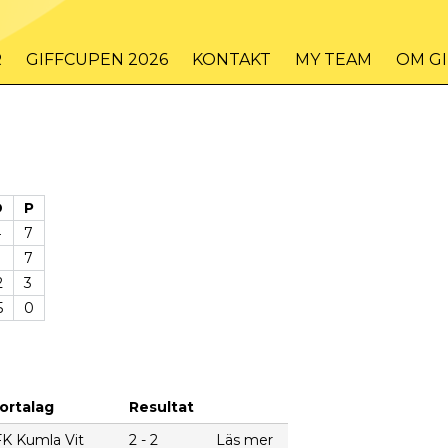
R
GIFFCUPEN 2026
KONTAKT
MY TEAM
OM G
D
P
4
7
3
7
2
3
5
0
ortalag
Resultat
FK Kumla Vit
2 - 2
Läs mer