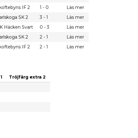
koftebyns IF 2
1 - 0
Läs mer
arlskoga SK 2
3 - 1
Läs mer
K Häcken Svart
0 - 3
Läs mer
arlskoga SK 2
2 - 1
Läs mer
koftebyns IF 2
2 - 1
Läs mer
1
Tröjfärg extra 2