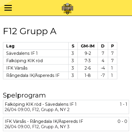
F12 Grupp A
Lag
S
GM-IM
D
P
Sävedalens IF 1
3
9-2
7
7
Falköping KIK röd
3
7-3
4
7
IFK Värsås
3
2-6
-4
1
Rångedala IK/Äspereds IF
3
1-8
-7
1
Spelprogram
Falköping KIK röd - Sävedalens IF 1
1 - 1
26/04
09:00,
F12,
Grupp A,
NY 2
IFK Värsås - Rångedala IK/Äspereds IF
0 - 0
26/04
09:00,
F12,
Grupp A,
NY 3