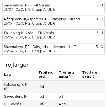
Sävedalens IF 1 - IFK Värsås
3 - 1
26/04
10:30,
F12,
Grupp A,
UL 5
Rångedala IK/Äspereds IF - Falköping KIK röd
1 - 3
26/04
10:30,
F12,
Grupp A,
UL 6
Falköping KIK röd - IFK Värsås
3 - 1
26/04
12:00,
F12,
Grupp A,
UL 2
Sävedalens IF 1 - Rångedala IK/Äspereds IF
5 - 0
26/04
12:00,
F12,
Grupp A,
UL 3
Tröjfärger
Tröjfärg
Tröjfärg
Tröjfärg
Lag
ord.
extra 1
extra 2
Falköping KIK
röd
.
röd
Sävedalens IF 1
röd
blå
IFK Värsås
Blå
Röd