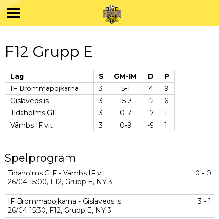
F12 Grupp E
Lag
S
GM-IM
D
P
IF Brommapojkarna
3
5-1
4
9
Gislaveds is
3
15-3
12
6
Tidaholms GIF
3
0-7
-7
1
Våmbs IF vit
3
0-9
-9
1
Spelprogram
Tidaholms GIF - Våmbs IF vit
0 - 0
26/04
15:00,
F12,
Grupp E,
NY 3
IF Brommapojkarna - Gislaveds is
3 - 1
26/04
15:30,
F12,
Grupp E,
NY 3