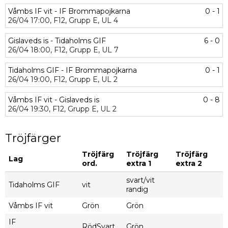
Våmbs IF vit - IF Brommapojkarna
0 - 1
26/04
17:00,
F12,
Grupp E,
UL 4
Gislaveds is - Tidaholms GIF
6 - 0
26/04
18:00,
F12,
Grupp E,
UL 7
Tidaholms GIF - IF Brommapojkarna
0 - 1
26/04
19:00,
F12,
Grupp E,
UL 2
Våmbs IF vit - Gislaveds is
0 - 8
26/04
19:30,
F12,
Grupp E,
UL 2
Tröjfärger
Tröjfärg
Tröjfärg
Tröjfärg
Lag
ord.
extra 1
extra 2
svart/vit
Tidaholms GIF
vit
randig
Våmbs IF vit
Grön
Grön
IF
RödSvart
Grön