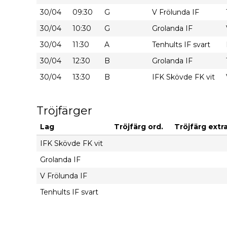
30/04
09:30
G
V Frölunda IF
30/04
10:30
G
Grolanda IF
30/04
11:30
A
Tenhults IF svart
30/04
12:30
B
Grolanda IF
30/04
13:30
B
IFK Skövde FK vit
Tröjfärger
Lag
Tröjfärg ord.
Tröjfärg extra
IFK Skövde FK vit
Grolanda IF
V Frölunda IF
Tenhults IF svart