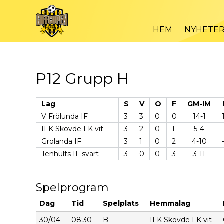
HEM
NYHETE
P12 Grupp H
Lag
S
V
O
F
GM-IM
V Frölunda IF
3
3
0
0
14-1
IFK Skövde FK vit
3
2
0
1
5-4
Grolanda IF
3
1
0
2
4-10
Tenhults IF svart
3
0
0
3
3-11
Spelprogram
Dag
Tid
Spelplats
Hemmalag
30/04
08:30
B
IFK Skövde FK vit