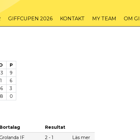
R
GIFFCUPEN 2026
KONTAKT
MY TEAM
OM G
D
P
13
9
1
6
-6
3
-8
0
Bortalag
Resultat
Grolanda IF
2 - 1
Läs mer