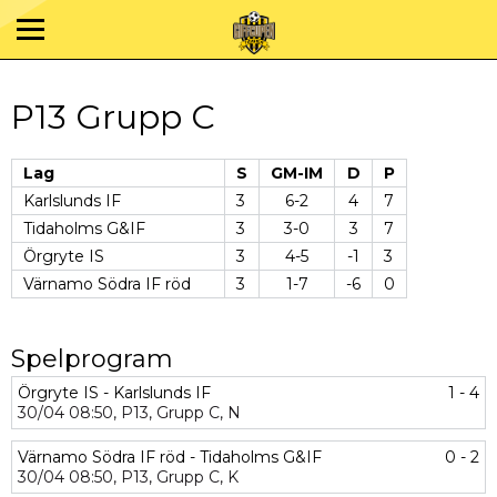
P13 Grupp C
Lag
S
GM-IM
D
P
Karlslunds IF
3
6-2
4
7
Tidaholms G&IF
3
3-0
3
7
Örgryte IS
3
4-5
-1
3
Värnamo Södra IF röd
3
1-7
-6
0
Spelprogram
Örgryte IS - Karlslunds IF
1 - 4
30/04
08:50,
P13,
Grupp C,
N
Värnamo Södra IF röd - Tidaholms G&IF
0 - 2
30/04
08:50,
P13,
Grupp C,
K