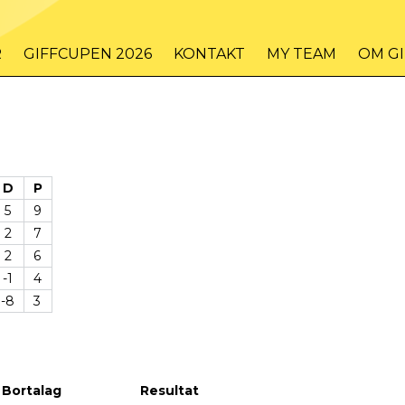
R
GIFFCUPEN 2026
KONTAKT
MY TEAM
OM G
D
P
5
9
2
7
2
6
-1
4
-8
3
Bortalag
Resultat