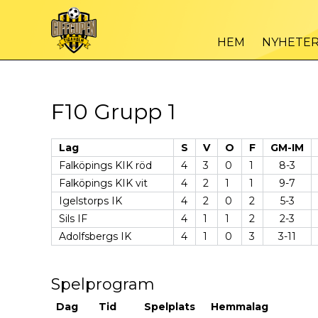
HEM
NYHETE
F10 Grupp 1
Lag
S
V
O
F
GM-IM
Falköpings KIK röd
4
3
0
1
8-3
Falköpings KIK vit
4
2
1
1
9-7
Igelstorps IK
4
2
0
2
5-3
Sils IF
4
1
1
2
2-3
Adolfsbergs IK
4
1
0
3
3-11
Spelprogram
Dag
Tid
Spelplats
Hemmalag