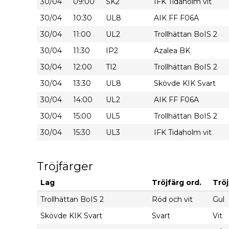
30/04
09:00
SK2
IFK Tidaholm vit
30/04
10:30
UL8
AIK FF F06A
30/04
11:00
UL2
Trollhättan BoIS 2
30/04
11:30
IP2
Azalea BK
30/04
12:00
TI2
Trollhättan BoIS 2
30/04
13:30
UL8
Skövde KIK Svart
30/04
14:00
UL2
AIK FF F06A
30/04
15:00
UL5
Trollhättan BoIS 2
30/04
15:30
UL3
IFK Tidaholm vit
Tröjfärger
Lag
Tröjfärg ord.
Tröj
Trollhättan BoIS 2
Röd och vit
Gul
Skövde KIK Svart
Svart
Vit