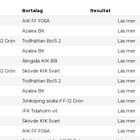
Bortalag
Resultat
AIK FF F06A
Läs mer
Azalea BK
Läs mer
12 Grön
Trollhättan BoIS 2
Läs mer
Azalea BK
Läs mer
Alingsås KIK Blå
Läs mer
12 Grön
Skövde KIK Svart
Läs mer
Trollhättan BoIS 2
Läs mer
Azalea BK
Läs mer
Jönköping södra if F-12 Grön
Läs mer
IFK Tidaholm vit
Läs mer
Skövde KIK Svart
Läs mer
AIK FF F06A
Läs mer