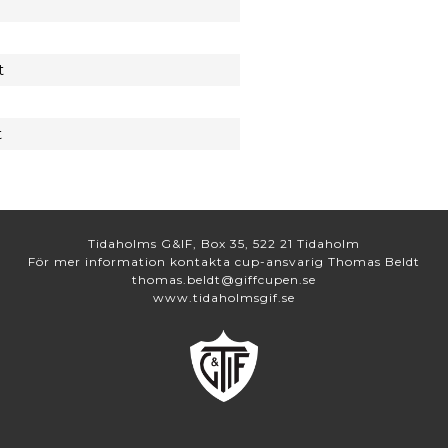
t
t
Tidaholms G&IF, Box 35, 522 21 Tidaholm
För mer information kontakta cup-ansvarig Thomas Beldt
thomas.beldt@giffcupen.se
www.tidaholmsgif.se