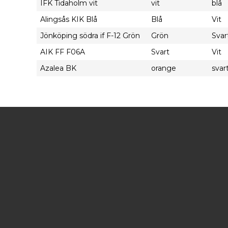
IFK Tidaholm vit
vit
blå
Alingsås KIK Blå
Blå
Vit
Jönköping södra if F-12 Grön
Grön
Svar
AIK FF F06A
Svart
Vit
Azalea BK
orange
svar