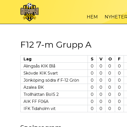
HEM
NYHETE
F12 7-m Grupp A
Lag
S
V
O
F
Alingsås KIK Blå
0
0
0
0
Skövde KIK Svart
0
0
0
0
Jönköping södra if F-12 Grön
0
0
0
0
Azalea BK
0
0
0
0
Trollhättan BoIS 2
0
0
0
0
AIK FF F06A
0
0
0
0
IFK Tidaholm vit
0
0
0
0