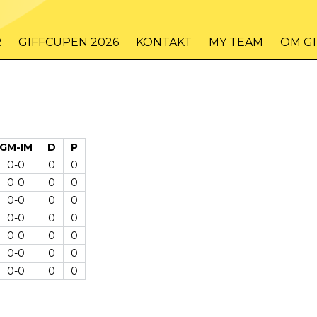
R
GIFFCUPEN 2026
KONTAKT
MY TEAM
OM G
GM-IM
D
P
0-0
0
0
0-0
0
0
0-0
0
0
0-0
0
0
0-0
0
0
0-0
0
0
0-0
0
0