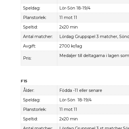
Speldag:
Lör-Sön 18-19/4
Planstorlek:
11 mot 11
Speltid:
2x20 min
Antal matcher:
Lördag Gruppspel 3 matcher, Söndag
Avgift:
2700 kr/lag
Medaljer till deltagarna i lagen som 
Pris:
F15
Ålder:
Födda -11 eller senare
Speldag:
Lör-Sön 18-19/4
Planstorlek:
11 mot 11
Speltid:
2x20 min
Antal matcher:
Lördag Gruppspel 3 st matcher,Sönd