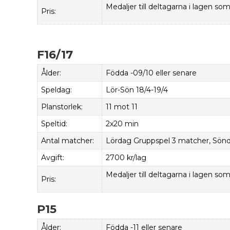
Medaljer till deltagarna i lagen som 
Pris:
F16/17
Ålder:
Födda -09/10 eller senare
Speldag:
Lör-Sön 18/4-19/4
Planstorlek:
11 mot 11
Speltid:
2x20 min
Antal matcher:
Lördag Gruppspel 3 matcher, Söndag
Avgift:
2700 kr/lag
Medaljer till deltagarna i lagen som 
Pris:
P15
Ålder:
Födda -11 eller senare