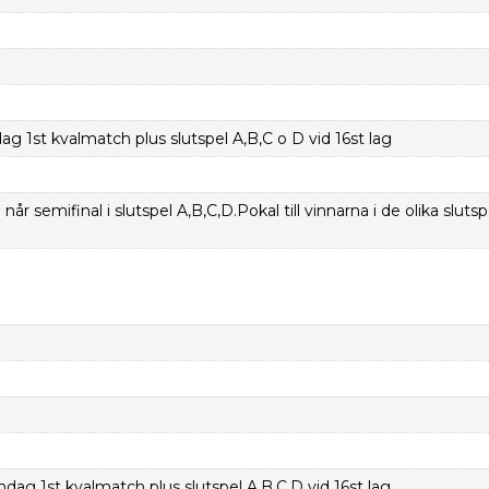
 1st kvalmatch plus slutspel A,B,C o D vid 16st lag
når semifinal i slutspel A,B,C,D.Pokal till vinnarna i de olika slutsp
ag 1st kvalmatch plus slutspel A,B,C,D vid 16st lag