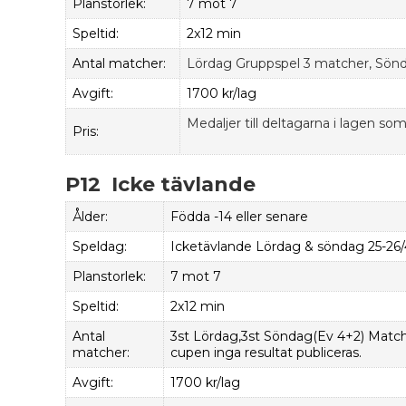
Planstorlek:
7 mot 7
Speltid:
2x12 min
Antal matcher:
Lördag Gruppspel 3 matcher, Söndag
Avgift:
1700 kr/lag
Medaljer till deltagarna i lagen som 
Pris:
P12 Icke tävlande
Ålder:
Födda -14 eller senare
Speldag:
Icketävlande Lördag & söndag 25-26
Planstorlek:
7 mot 7
Speltid:
2x12 min
Antal
3st Lördag,3st Söndag(Ev 4+2) Match
matcher:
cupen inga resultat publiceras.
Avgift:
1700 kr/lag