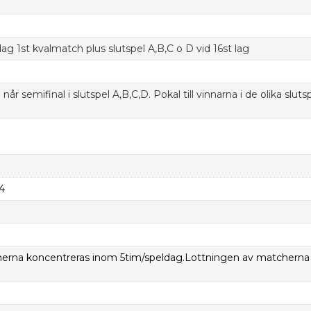
 1st kvalmatch plus slutspel A,B,C o D vid 16st lag
når semifinal i slutspel A,B,C,D. Pokal till vinnarna i de olika slut
/4
erna koncentreras inom 5tim/speldag.Lottningen av matcherna 