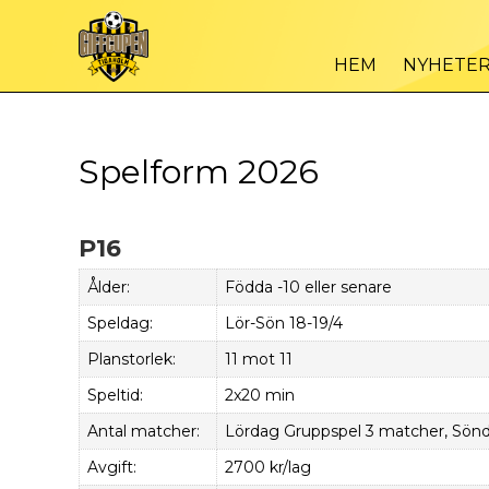
HEM
NYHETE
Spelform 2026
P16
Ålder:
Födda -10 eller senare
Speldag:
Lör-Sön 18-19/4
Planstorlek:
11 mot 11
Speltid:
2x20 min
Antal matcher:
Lördag Gruppspel 3 matcher, Söndag
Avgift:
2700 kr/lag