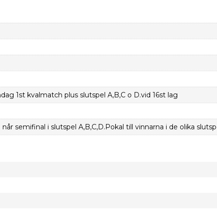
g 1st kvalmatch plus slutspel A,B,C o D.vid 16st lag
når semifinal i slutspel A,B,C,D.Pokal till vinnarna i de olika slutsp