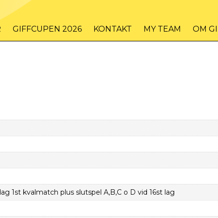
R
GIFFCUPEN 2026
KONTAKT
MY TEAM
OM G
 1st kvalmatch plus slutspel A,B,C o D vid 16st lag