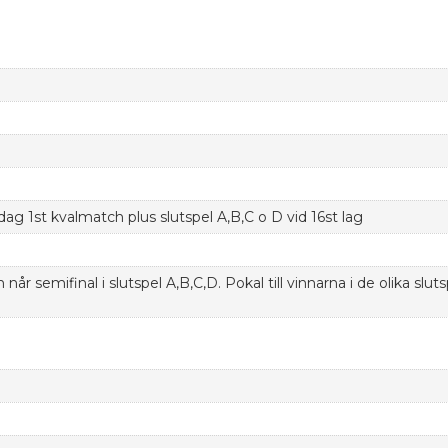
 1st kvalmatch plus slutspel A,B,C o D vid 16st lag
 når semifinal i slutspel A,B,C,D. Pokal till vinnarna i de olika slut