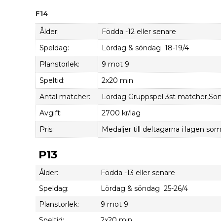
F14
Ålder:
Födda -12 eller senare
Speldag:
Lördag & söndag 18-19/4
Planstorlek:
9 mot 9
Speltid:
2x20 min
Antal matcher:
Lördag Gruppspel 3st matcher,Sönda
Avgift:
2700 kr/lag
Pris:
Medaljer till deltagarna i lagen som 
P13
Ålder:
Födda -13 eller senare
Speldag:
Lördag & söndag 25-26/4
Planstorlek:
9 mot 9
Speltid:
2x20 min