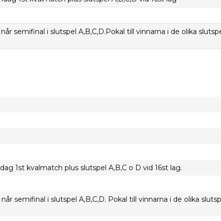
når semifinal i slutspel A,B,C,D.Pokal till vinnarna i de olika sluts
g 1st kvalmatch plus slutspel A,B,C o D vid 16st lag.
når semifinal i slutspel A,B,C,D. Pokal till vinnarna i de olika sluts