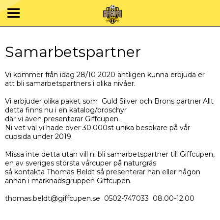
Samarbetspartner
Vi kommer från idag 28/10 2020 äntligen kunna erbjuda er
att bli samarbetspartners i olika nivåer.
Vi erbjuder olika paket som Guld Silver och Brons partner.Allt
detta finns nu i en katalog/broschyr
där vi även presenterar Giffcupen.
Ni vet väl vi hade över 30.000st unika besökare på vår
cupsida under 2019.
Missa inte detta utan vill ni bli samarbetspartner till Giffcupen,
en av sveriges största vårcuper på naturgräs
så kontakta Thomas Beldt så presenterar han eller någon
annan i marknadsgruppen Giffcupen.
thomas.beldt@giffcupen.se 0502-747033 08.00-12.00