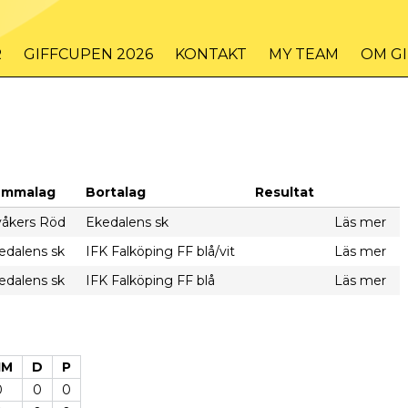
R
GIFFCUPEN 2026
KONTAKT
MY TEAM
OM G
emmalag
Bortalag
Resultat
våkers Röd
Ekedalens sk
Läs mer
edalens sk
IFK Falköping FF blå/vit
Läs mer
edalens sk
IFK Falköping FF blå
Läs mer
IM
D
P
0
0
0