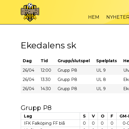
HEM
NYHETE
Ekedalens sk
Dag
Tid
Grupp/slutspel
Spelplats
H
26/04
12:00
Grupp P8
UL 9
Ul
26/04
13:30
Grupp P8
UL 8
Ek
26/04
14:30
Grupp P8
UL 9
Ek
Grupp P8
Lag
S
V
O
F
GM-
IFK Falköping FF blå
0
0
0
0
0-