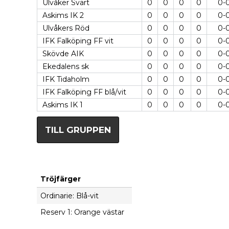
Ulvåker Svart
0
0
0
0
0-
Askims IK 2
0
0
0
0
0-
Ulvåkers Röd
0
0
0
0
0-
IFK Falköping FF vit
0
0
0
0
0-
Skövde AIK
0
0
0
0
0-
Ekedalens sk
0
0
0
0
0-
IFK Tidaholm
0
0
0
0
0-
IFK Falköping FF blå/vit
0
0
0
0
0-
Askims IK 1
0
0
0
0
0-
TILL GRUPPEN
Tröjfärger
Ordinarie: Blå-vit
Reserv 1: Orange västar