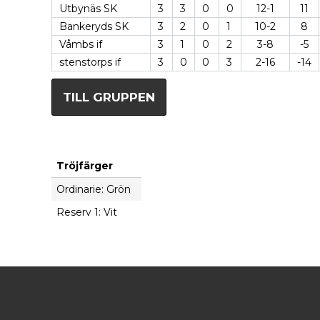
Utbynäs SK
3
3
0
0
12-1
11
Bankeryds SK
3
2
0
1
10-2
8
Våmbs if
3
1
0
2
3-8
-5
stenstorps if
3
0
0
3
2-16
-14
TILL GRUPPEN
Tröjfärger
Ordinarie: Grön
Reserv 1: Vit