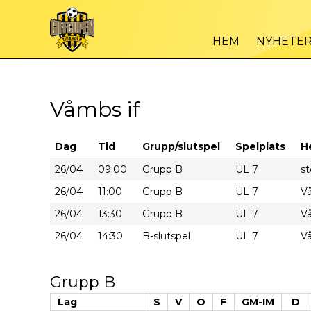
HEM
NYHETE
Våmbs if
Dag
Tid
Grupp/slutspel
Spelplats
H
26/04
09:00
Grupp B
UL 7
st
26/04
11:00
Grupp B
UL 7
Vå
26/04
13:30
Grupp B
UL 7
Vå
26/04
14:30
B-slutspel
UL 7
Vå
Grupp B
Lag
S
V
O
F
GM-IM
D