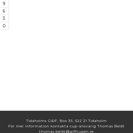
9
6
3
0
Tidaholms G&IF, Box 35, 522 21 Tidaholm
För mer information kontakta cup-ansvarig Thomas Beldt
thomas.beldt@giffcupen.se