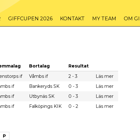
R
GIFFCUPEN 2026
KONTAKT
MY TEAM
OM G
emmalag
Bortalag
Resultat
enstorps if
Våmbs if
2 - 3
Läs mer
mbs if
Bankeryds SK
0 - 3
Läs mer
mbs if
Utbynäs SK
0 - 3
Läs mer
mbs if
Falköpings KIK
0 - 2
Läs mer
P