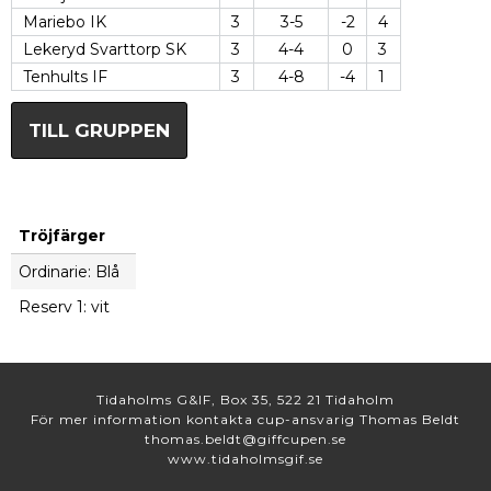
Mariebo IK
3
3-5
-2
4
Lekeryd Svarttorp SK
3
4-4
0
3
Tenhults IF
3
4-8
-4
1
TILL GRUPPEN
Tröjfärger
Ordinarie: Blå
Reserv 1: vit
Tidaholms G&IF, Box 35, 522 21 Tidaholm
För mer information kontakta cup-ansvarig Thomas Beldt
thomas.beldt@giffcupen.se
www.tidaholmsgif.se