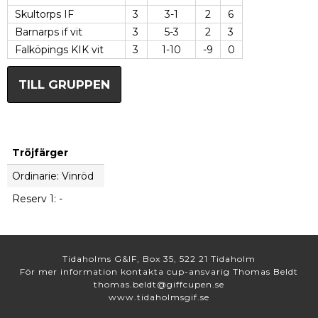
Skultorps IF
3
3-1
2
6
Barnarps if vit
3
5-3
2
3
Falköpings KIK vit
3
1-10
-9
0
TILL GRUPPEN
Tröjfärger
Ordinarie: Vinröd
Reserv 1: -
Tidaholms G&IF, Box 35, 522 21 Tidaholm
För mer information kontakta cup-ansvarig Thomas Beldt
thomas.beldt@giffcupen.se
www.tidaholmsgif.se