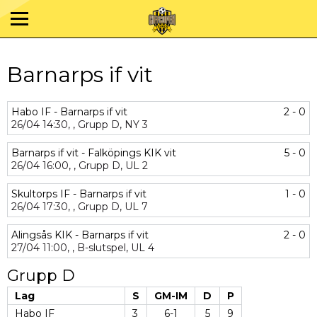
Barnarps if vit
Habo IF - Barnarps if vit
2 - 0
26/04
14:30,
,
Grupp D,
NY 3
Barnarps if vit - Falköpings KIK vit
5 - 0
26/04
16:00,
,
Grupp D,
UL 2
Skultorps IF - Barnarps if vit
1 - 0
26/04
17:30,
,
Grupp D,
UL 7
Alingsås KIK - Barnarps if vit
2 - 0
27/04
11:00,
,
B-slutspel,
UL 4
Grupp D
Lag
S
GM-IM
D
P
Habo IF
3
6-1
5
9