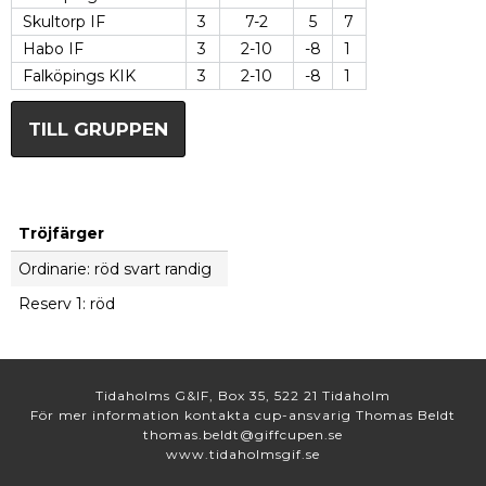
Skultorp IF
3
7-2
5
7
Habo IF
3
2-10
-8
1
Falköpings KIK
3
2-10
-8
1
TILL GRUPPEN
Tröjfärger
Ordinarie: röd svart randig
Reserv 1: röd
Tidaholms G&IF, Box 35, 522 21 Tidaholm
För mer information kontakta cup-ansvarig Thomas Beldt
thomas.beldt@giffcupen.se
www.tidaholmsgif.se