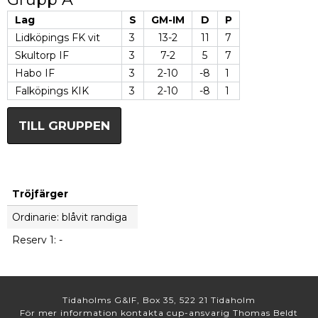
Lag
S
GM-IM
D
P
Lidköpings FK vit
3
13-2
11
7
Skultorp IF
3
7-2
5
7
Habo IF
3
2-10
-8
1
Falköpings KIK
3
2-10
-8
1
TILL GRUPPEN
Tröjfärger
Ordinarie: blåvit randiga
Reserv 1: -
Tidaholms G&IF, Box 35, 522 21 Tidaholm
För mer information kontakta cup-ansvarig Thomas Beldt