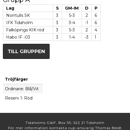
Lag
S
GM-IM
D
P
Norrtulls SK
3
5-3
2
6
IFK Tidaholm
3
3-4
-1
6
Falköpings KIK röd
3
5-3
2
4
Habo IF -03
3
1-4
-3
1
TILL GRUPPEN
Tröjfärger
Ordinarie: Blå/Vit
Reserv 1: Röd
Tidaholms G&IF, Box 35, 522 21 Tidaholm
För mer information kontakta cup-ansvarig Thomas Beldt