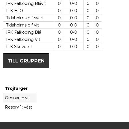
IFK Falköping Blåvit
0
0-0
0
0
IFK HJO
0
0-0
0
0
Tidaholms gif svart
0
0-0
0
0
Tidaholms gif vit
0
0-0
0
0
IFK Falköping Blå
0
0-0
0
0
IFK Falköping Vit
0
0-0
0
0
IFK Skövde 1
0
0-0
0
0
TILL GRUPPEN
Tröjfärger
Ordinarie: vit
Reserv 1: väst