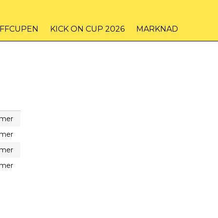
IFFCUPEN
KICK ON CUP 2026
MARKNAD
 mer
 mer
 mer
 mer