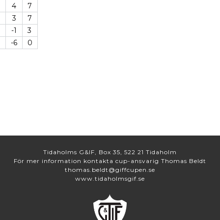
4
7
3
7
-1
3
-6
0
Tidaholms G&IF, Box 35, 522 21 Tidaholm
För mer information kontakta cup-ansvarig Thomas Beldt
thomas.beldt@giffcupen.se
www.tidaholmsgif.se