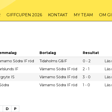
R
GIFFCUPEN 2026
KONTAKT
MY TEAM
OM G
emmalag
Bortalag
Resultat
ärnamo Södra IF röd
Tidaholms G&IF
0 - 2
Läs
rlslunds IF
Värnamo Södra IF röd
2 - 1
Läs
gryte IS
Värnamo Södra IF röd
3 - 0
Läs
Södra
Värnamo Södra IF röd
1 - 0
Läs
M
D
P