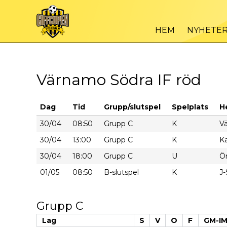
HEM
NYHETE
Värnamo Södra IF röd
Dag
Tid
Grupp/slutspel
Spelplats
H
30/04
08:50
Grupp C
K
V
30/04
13:00
Grupp C
K
Ka
30/04
18:00
Grupp C
U
Ör
01/05
08:50
B-slutspel
K
J-
Grupp C
Lag
S
V
O
F
GM-I