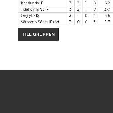
Karlslunds IF
3
2
1
0
6-2
Tidaholms G&IF
3
2
1
0
3-0
Örgryte IS
3
1
0
2
4-5
Värnamo Södra IF röd
3
0
0
3
1-7
TILL GRUPPEN