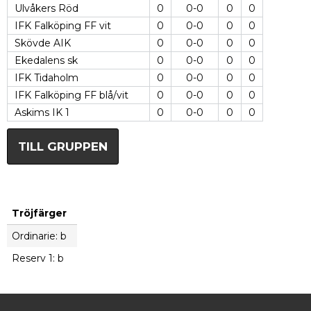
Ulvåkers Röd
0
0-0
0
0
IFK Falköping FF vit
0
0-0
0
0
Skövde AIK
0
0-0
0
0
Ekedalens sk
0
0-0
0
0
IFK Tidaholm
0
0-0
0
0
IFK Falköping FF blå/vit
0
0-0
0
0
Askims IK 1
0
0-0
0
0
TILL GRUPPEN
Tröjfärger
Ordinarie: b
Reserv 1: b