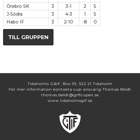
Örebro SK
3
3-1
2
5
J-Södra
3
4-3
1
5
Habo IF
3
2-10
-8
0
TILL GRUPPEN
Tidaholms G&IF, Box 35, 522 21 Tidaholm
För mer information kontakta cup-ansvarig Thomas Beldt
thomas.beldt@giffcupen.se
www.tidaholmsgif.se