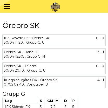
Örebro SK
IFK Skövde FK - Örebro SK
0 - 0
30/04
11:20,
,
Grupp G,
U
Örebro SK - Habo IF
3 - 1
30/04
15:30,
,
Grupp G,
N
Örebro SK - J-Södra
0 - 0
30/04
20:10,
,
Grupp G,
U
Kungsladugårds BK - Örebro SK
4 - 1
01/05
09:40,
,
A-slutspel,
U
Grupp G
Lag
S
GM-IM
D
P
IFK Skövde FK
3
7-2
5
5