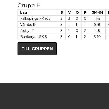
Grupp H
Lag
S
V
O
F
GM-IM
Falköpings FK röd
3
3
0
0
11-5
Våmbs IF
3
1
1
1
8-8
Floby IF
3
1
0
2
4-5
Bankeryds SK S
3
0
1
2
5-10
TILL GRUPPEN