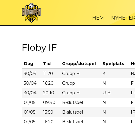
HEM
NYHETE
Floby IF
Dag
Tid
Grupp/slutspel
Spelplats
H
30/04
11:20
Grupp H
K
B
30/04
16:20
Grupp H
N
Fl
30/04
20:10
Grupp H
U-B
Fl
01/05
09:40
B-slutspel
N
Fl
01/05
13:50
B-slutspel
N
IF
01/05
16:20
B-slutspel
N
Fl