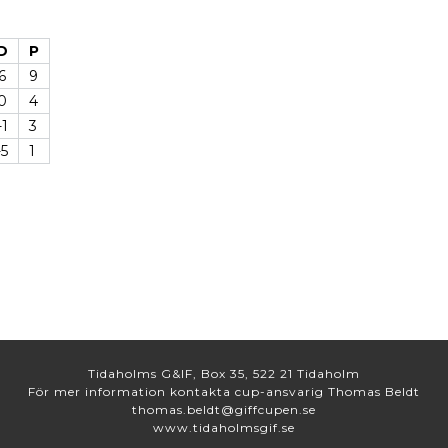
D
P
6
9
0
4
-1
3
-5
1
Tidaholms G&IF, Box 35, 522 21 Tidaholm
För mer information kontakta cup-ansvarig Thomas Beldt
thomas.beldt@giffcupen.se
www.tidaholmsgif.se