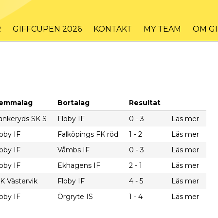
R
GIFFCUPEN 2026
KONTAKT
MY TEAM
OM G
emmalag
Bortalag
Resultat
ankeryds SK S
Floby IF
0 - 3
Läs mer
oby IF
Falköpings FK röd
1 - 2
Läs mer
oby IF
Våmbs IF
0 - 3
Läs mer
oby IF
Ekhagens IF
2 - 1
Läs mer
K Västervik
Floby IF
4 - 5
Läs mer
oby IF
Örgryte IS
1 - 4
Läs mer