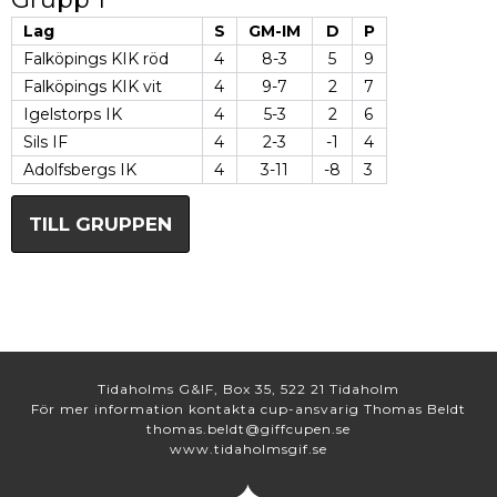
Lag
S
GM-IM
D
P
Falköpings KIK röd
4
8-3
5
9
Falköpings KIK vit
4
9-7
2
7
Igelstorps IK
4
5-3
2
6
Sils IF
4
2-3
-1
4
Adolfsbergs IK
4
3-11
-8
3
TILL GRUPPEN
Tidaholms G&IF, Box 35, 522 21 Tidaholm
För mer information kontakta cup-ansvarig Thomas Beldt
thomas.beldt@giffcupen.se
www.tidaholmsgif.se