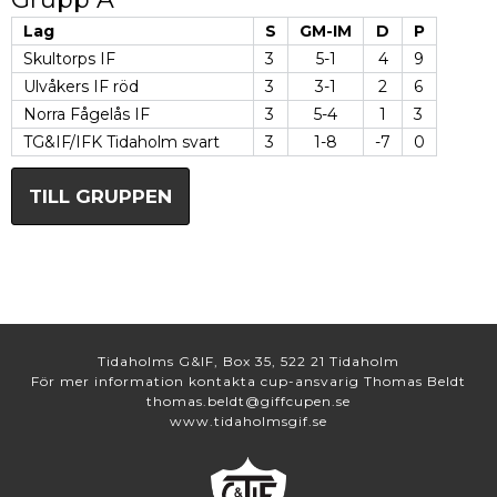
Lag
S
GM-IM
D
P
Skultorps IF
3
5-1
4
9
Ulvåkers IF röd
3
3-1
2
6
Norra Fågelås IF
3
5-4
1
3
TG&IF/IFK Tidaholm svart
3
1-8
-7
0
TILL GRUPPEN
Tidaholms G&IF, Box 35, 522 21 Tidaholm
För mer information kontakta cup-ansvarig Thomas Beldt
thomas.beldt@giffcupen.se
www.tidaholmsgif.se