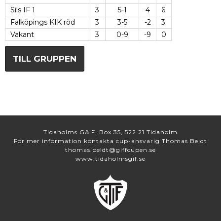
Sils IF 1
3
5-1
4
6
Falköpings KIK röd
3
3-5
-2
3
Vakant
3
0-9
-9
0
TILL GRUPPEN
Tidaholms G&IF, Box 35, 522 21 Tidaholm
För mer information kontakta cup-ansvarig Thomas Beldt
thomas.beldt@giffcupen.se
www.tidaholmsgif.se