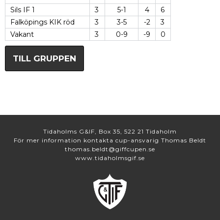
Sils IF 1
3
5-1
4
6
Falköpings KIK röd
3
3-5
-2
3
Vakant
3
0-9
-9
0
TILL GRUPPEN
Tidaholms G&IF, Box 35, 522 21 Tidaholm
För mer information kontakta cup-ansvarig Thomas Beldt
thomas.beldt@giffcupen.se
www.tidaholmsgif.se