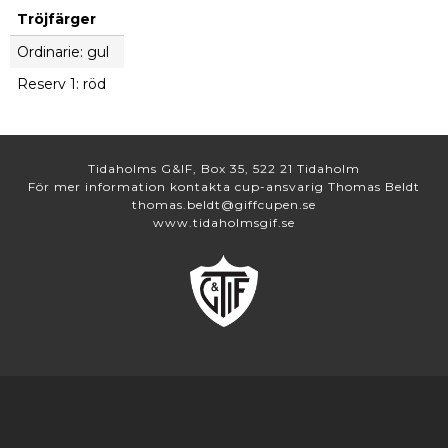
Tröjfärger
Ordinarie: gul
Reserv 1: röd
Tidaholms G&IF, Box 35, 522 21 Tidaholm
För mer information kontakta cup-ansvarig Thomas Beldt
thomas.beldt@giffcupen.se
www.tidaholmsgif.se