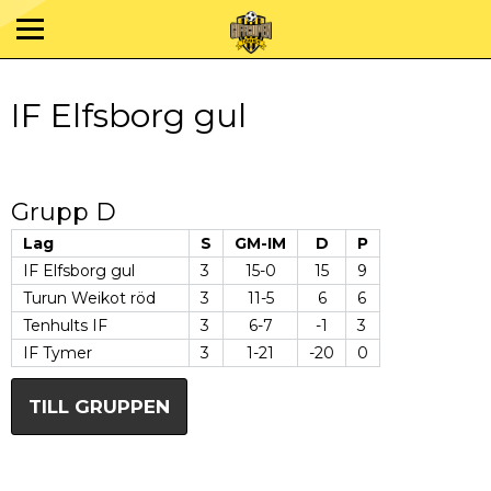
IF Elfsborg gul
Grupp D
Lag
S
GM-IM
D
P
IF Elfsborg gul
3
15-0
15
9
Turun Weikot röd
3
11-5
6
6
Tenhults IF
3
6-7
-1
3
IF Tymer
3
1-21
-20
0
TILL GRUPPEN