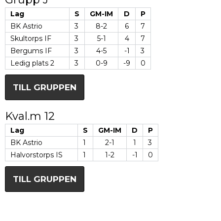
Lag
S
GM-IM
D
P
BK Astrio
3
8-2
6
7
Skultorps IF
3
5-1
4
7
Bergums IF
3
4-5
-1
3
Ledig plats 2
3
0-9
-9
0
TILL GRUPPEN
Kval.m 12
Lag
S
GM-IM
D
P
BK Astrio
1
2-1
1
3
Halvorstorps IS
1
1-2
-1
0
TILL GRUPPEN