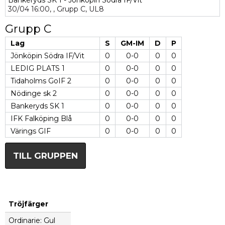
Bankeryds SK 1 - Jönköpin Södra IF/Vit
30/04
16:00,
,
Grupp C,
UL8
Grupp C
Lag
S
GM-IM
D
P
Jönköpin Södra IF/Vit
0
0-0
0
0
LEDIG PLATS 1
0
0-0
0
0
Tidaholms GoIF 2
0
0-0
0
0
Nödinge sk 2
0
0-0
0
0
Bankeryds SK 1
0
0-0
0
0
IFK Falköping Blå
0
0-0
0
0
Värings GIF
0
0-0
0
0
TILL GRUPPEN
Tröjfärger
Ordinarie: Gul