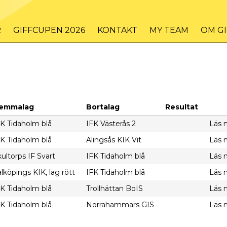
R
GIFFCUPEN 2026
KONTAKT
MY TEAM
OM G
emmalag
Bortalag
Resultat
FK Tidaholm blå
IFK Västerås 2
Läs 
FK Tidaholm blå
Alingsås KIK Vit
Läs 
ultorps IF Svart
IFK Tidaholm blå
Läs 
lköpings KIK, lag rött
IFK Tidaholm blå
Läs 
FK Tidaholm blå
Trollhättan BoIS
Läs 
FK Tidaholm blå
Norrahammars GIS
Läs 