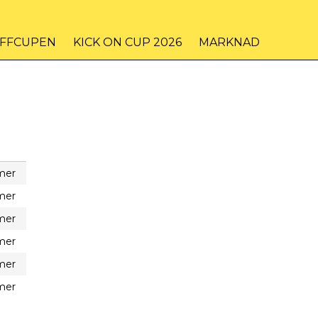
IFFCUPEN
KICK ON CUP 2026
MARKNAD
mer
mer
mer
mer
mer
mer