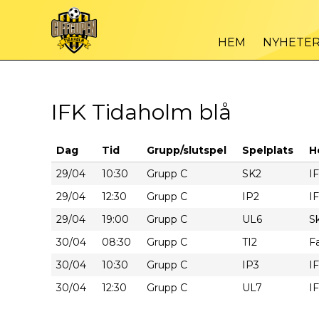
HEM
NYHETE
IFK Tidaholm blå
Dag
Tid
Grupp/slutspel
Spelplats
H
29/04
10:30
Grupp C
SK2
I
29/04
12:30
Grupp C
IP2
I
29/04
19:00
Grupp C
UL6
Sk
30/04
08:30
Grupp C
TI2
Fa
30/04
10:30
Grupp C
IP3
I
30/04
12:30
Grupp C
UL7
I