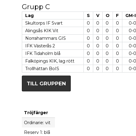
Grupp C
Lag
S
V
O
F
GM-
Skultorps IF Svart
0
0
0
0
0-
Alingsås KIK Vit
0
0
0
0
0-
Norrahammars GIS
0
0
0
0
0-
IFK Västerås 2
0
0
0
0
0-
IFK Tidaholm blå
0
0
0
0
0-
Falköpings KIK, lag rött
0
0
0
0
0-
Trollhättan BoIS
0
0
0
0
0-
TILL GRUPPEN
Tröjfärger
Ordinarie: vit
Reserv 1: blå