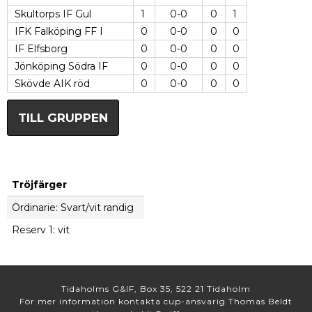
Skultorps IF Gul
1
0-0
0
1
IFK Falköping FF I
0
0-0
0
0
IF Elfsborg
0
0-0
0
0
Jönköping Södra IF
0
0-0
0
0
Skövde AIK röd
0
0-0
0
0
TILL GRUPPEN
Tröjfärger
Ordinarie: Svart/vit randig
Reserv 1: vit
Tidaholms G&IF, Box 35, 522 21 Tidaholm
För mer information kontakta cup-ansvarig Thomas Beldt