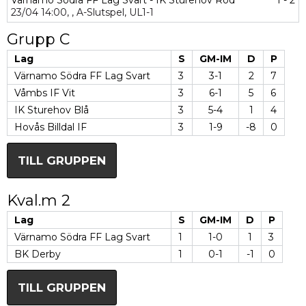
Värnamo Södra FF Lag Svart - IK Sturehov Röd
1 - 2
23/04
14:00,
,
A-Slutspel,
UL1-1
Grupp C
Lag
S
GM-IM
D
P
Värnamo Södra FF Lag Svart
3
3-1
2
7
Våmbs IF Vit
3
6-1
5
6
IK Sturehov Blå
3
5-4
1
4
Hovås Billdal IF
3
1-9
-8
0
TILL GRUPPEN
Kval.m 2
Lag
S
GM-IM
D
P
Värnamo Södra FF Lag Svart
1
1-0
1
3
BK Derby
1
0-1
-1
0
TILL GRUPPEN