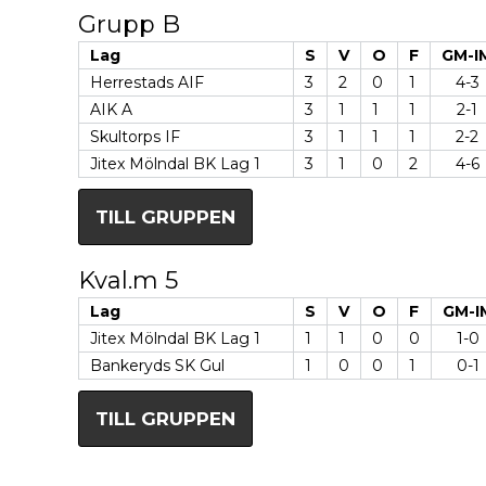
Grupp B
Lag
S
V
O
F
GM-I
Herrestads AIF
3
2
0
1
4-3
AIK A
3
1
1
1
2-1
Skultorps IF
3
1
1
1
2-2
Jitex Mölndal BK Lag 1
3
1
0
2
4-6
TILL GRUPPEN
Kval.m 5
Lag
S
V
O
F
GM-I
Jitex Mölndal BK Lag 1
1
1
0
0
1-0
Bankeryds SK Gul
1
0
0
1
0-1
TILL GRUPPEN