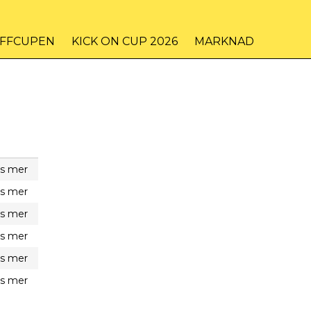
IFFCUPEN
KICK ON CUP 2026
MARKNAD
s mer
s mer
s mer
s mer
s mer
s mer