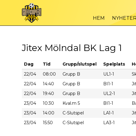
HEM
NYHETE
Jitex Mölndal BK Lag 1
Dag
Tid
Grupp/slutspel
Spelplats
H
22/04
08:00
Grupp B
UL1-1
Sk
22/04
14:40
Grupp B
BI1-1
J
22/04
19:40
Grupp B
UL2-1
J
23/04
10:30
Kval.m 5
BI1-1
B
23/04
14:00
C-Slutspel
LA1-1
J
23/04
15:50
C-Slutspel
LA3-1
J