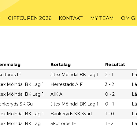
R
GIFFCUPEN 2026
KONTAKT
MY TEAM
OM G
emmalag
Bortalag
Resultat
ultorps IF
Jitex Mölndal BK Lag 1
2 - 1
Lä
itex Mölndal BK Lag 1
Herrestads AIF
3 - 2
Lä
itex Mölndal BK Lag 1
AIK A
0 - 2
Lä
ankeryds SK Gul
Jitex Mölndal BK Lag 1
0 - 1
Lä
itex Mölndal BK Lag 1
Bankeryds SK Svart
1 - 0
Lä
itex Mölndal BK Lag 1
Skultorps IF
1 - 2
Lä