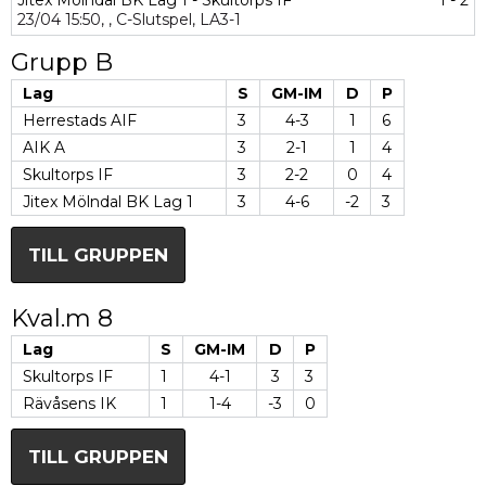
Jitex Mölndal BK Lag 1 - Skultorps IF
1 - 2
23/04
15:50,
,
C-Slutspel,
LA3-1
Grupp B
Lag
S
GM-IM
D
P
Herrestads AIF
3
4-3
1
6
AIK A
3
2-1
1
4
Skultorps IF
3
2-2
0
4
Jitex Mölndal BK Lag 1
3
4-6
-2
3
TILL GRUPPEN
Kval.m 8
Lag
S
GM-IM
D
P
Skultorps IF
1
4-1
3
3
Rävåsens IK
1
1-4
-3
0
TILL GRUPPEN