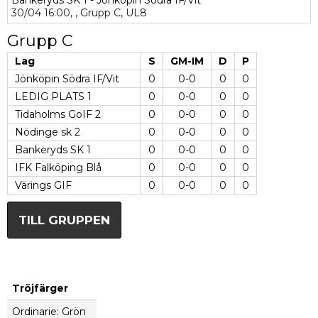
Bankeryds SK 1 - Jönköpin Södra IF/Vit
30/04
16:00,
,
Grupp C,
UL8
Grupp C
Lag
S
GM-IM
D
P
Jönköpin Södra IF/Vit
0
0-0
0
0
LEDIG PLATS 1
0
0-0
0
0
Tidaholms GoIF 2
0
0-0
0
0
Nödinge sk 2
0
0-0
0
0
Bankeryds SK 1
0
0-0
0
0
IFK Falköping Blå
0
0-0
0
0
Värings GIF
0
0-0
0
0
TILL GRUPPEN
Tröjfärger
Ordinarie: Grön