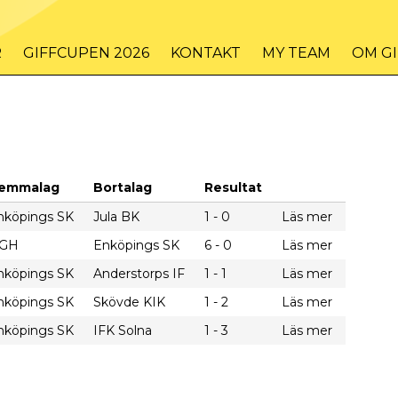
R
GIFFCUPEN 2026
KONTAKT
MY TEAM
OM G
emmalag
Bortalag
Resultat
nköpings SK
Jula BK
1 - 0
Läs mer
GH
Enköpings SK
6 - 0
Läs mer
nköpings SK
Anderstorps IF
1 - 1
Läs mer
nköpings SK
Skövde KIK
1 - 2
Läs mer
nköpings SK
IFK Solna
1 - 3
Läs mer