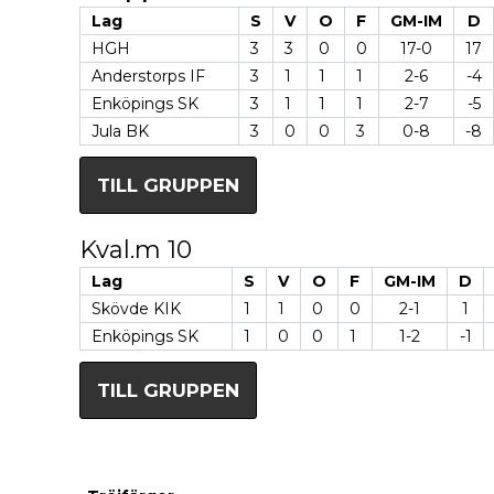
Lag
S
V
O
F
GM-IM
D
HGH
3
3
0
0
17-0
17
Anderstorps IF
3
1
1
1
2-6
-4
Enköpings SK
3
1
1
1
2-7
-5
Jula BK
3
0
0
3
0-8
-8
TILL GRUPPEN
Kval.m 10
Lag
S
V
O
F
GM-IM
D
Skövde KIK
1
1
0
0
2-1
1
Enköpings SK
1
0
0
1
1-2
-1
TILL GRUPPEN