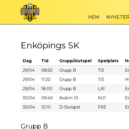
HEM
NYHETE
Enköpings SK
Dag
Tid
Grupp/slutspel
Spelplats
H
29/04
08:50
Grupp B
TI3
E
29/04
11:20
Grupp B
TI3
H
29/04
18:00
Grupp B
LA1
E
30/04
09:40
Kval.m 10
KU1
E
30/04
13:10
D-Slutspel
FR3
E
Grupp B