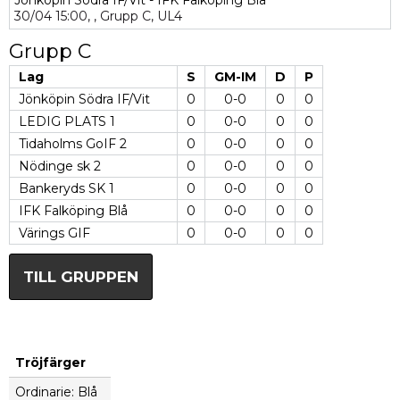
Jönköpin Södra IF/Vit - IFK Falköping Blå
30/04
15:00,
,
Grupp C,
UL4
Grupp C
Lag
S
GM-IM
D
P
Jönköpin Södra IF/Vit
0
0-0
0
0
LEDIG PLATS 1
0
0-0
0
0
Tidaholms GoIF 2
0
0-0
0
0
Nödinge sk 2
0
0-0
0
0
Bankeryds SK 1
0
0-0
0
0
IFK Falköping Blå
0
0-0
0
0
Värings GIF
0
0-0
0
0
TILL GRUPPEN
Tröjfärger
Ordinarie: Blå