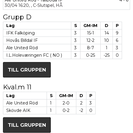
Ale United Röd - Tallboda IF
4 - 6
30/04
16:20,
,
C-Slutspel,
HÅ
Grupp D
Lag
S
GM-IM
D
P
IFK Falköping
3
15-1
14
9
Hovås Billdal IF
3
12-2
10
6
Ale United Röd
3
8-7
1
3
I.L.Holeværingen FC ( NO )
3
0-25
-25
0
TILL GRUPPEN
Kval.m 11
Lag
S
GM-IM
D
P
Ale United Röd
1
2-0
2
3
Skövde AIK
1
0-2
-2
0
TILL GRUPPEN