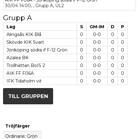
AIK FF F06A - Jönköping södra if F-12 Grön
30/04
14:00,
,
Grupp A,
UL2
Grupp A
Lag
S
GM-IM
D
P
Alingsås KIK Blå
0
0-0
0
0
Skövde KIK Svart
0
0-0
0
0
Jönköping södra if F-12 Grön
0
0-0
0
0
Azalea BK
0
0-0
0
0
Trollhättan BoIS 2
0
0-0
0
0
AIK FF F06A
0
0-0
0
0
IFK Tidaholm vit
0
0-0
0
0
TILL GRUPPEN
Tröjfärger
Ordinarie: Grön