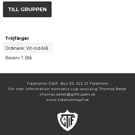
TILL GRUPPEN
Tröjfärger
Ordinarie: Vit-röd-blå
Reserv 1: Blå
Tidaholms G&IF, Box 35, 522 21 Tidaholm
För mer information kontakta cup-ansvarig Thomas Beldt
thomas.beldt@giffcupen.se
www.tidaholmsgif.se