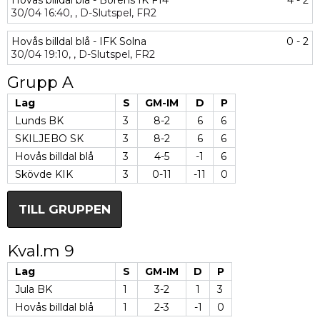
Hovås billdal blå - Borens IK F14
4 - 2
30/04
16:40,
,
D-Slutspel,
FR2
Hovås billdal blå - IFK Solna
0 - 2
30/04
19:10,
,
D-Slutspel,
FR2
Grupp A
Lag
S
GM-IM
D
P
Lunds BK
3
8-2
6
6
SKILJEBO SK
3
8-2
6
6
Hovås billdal blå
3
4-5
-1
6
Skövde KIK
3
0-11
-11
0
TILL GRUPPEN
Kval.m 9
Lag
S
GM-IM
D
P
Jula BK
1
3-2
1
3
Hovås billdal blå
1
2-3
-1
0