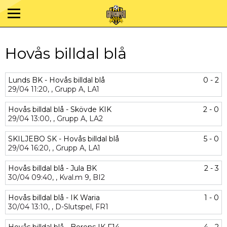
Hovås billdal blå
Lunds BK - Hovås billdal blå
0 - 2
29/04
11:20,
,
Grupp A,
LA1
Hovås billdal blå - Skövde KIK
2 - 0
29/04
13:00,
,
Grupp A,
LA2
SKILJEBO SK - Hovås billdal blå
5 - 0
29/04
16:20,
,
Grupp A,
LA1
Hovås billdal blå - Jula BK
2 - 3
30/04
09:40,
,
Kval.m 9,
BI2
Hovås billdal blå - IK Waria
1 - 0
30/04
13:10,
,
D-Slutspel,
FR1