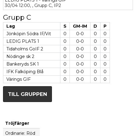
LEDIG PLATS 1 - Värings GIF
30/04
12:00,
,
Grupp C,
IP2
Grupp C
Lag
S
GM-IM
D
P
Jönköpin Södra IF/Vit
0
0-0
0
0
LEDIG PLATS 1
0
0-0
0
0
Tidaholms GoIF 2
0
0-0
0
0
Nödinge sk 2
0
0-0
0
0
Bankeryds SK 1
0
0-0
0
0
IFK Falköping Blå
0
0-0
0
0
Värings GIF
0
0-0
0
0
TILL GRUPPEN
Tröjfärger
Ordinarie: Röd