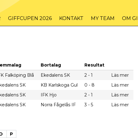
R
GIFFCUPEN 2026
KONTAKT
MY TEAM
OM G
emmalag
Bortalag
Resultat
FK Falköping Blå
Ekedalens SK
2 - 1
Läs mer
kedalens SK
KB Karlskoga Gul
0 - 8
Läs mer
kedalens SK
IFK Hjo
2 - 1
Läs mer
kedalens SK
Norra Fågelås IF
3 - 5
Läs mer
D
P