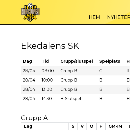
HEM
NYHETE
Ekedalens SK
Dag
Tid
Grupp/slutspel
Spelplats
H
28/04
08:00
Grupp B
G
I
28/04
10:00
Grupp B
B
E
28/04
13:00
Grupp B
B
E
28/04
14:30
B-Slutspel
B
E
Grupp A
Lag
S
V
O
F
GM-IM