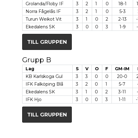
Grolanda/Floby IF
3
2
1
0
18-1
Norra Fågelås IF
3
2
1
0
5-3
Turun Weikot Vit
3
1
0
2
2-13
-
Ekedalens SK
3
0
0
3
1-9
TILL GRUPPEN
Grupp B
Lag
S
V
O
F
GM-IM
KB Karlskoga Gul
3
3
0
0
20-0
IFK Falköping Blå
3
2
0
1
5-7
Ekedalens SK
3
1
0
2
3-11
IFK Hjo
3
0
0
3
1-11
-
TILL GRUPPEN