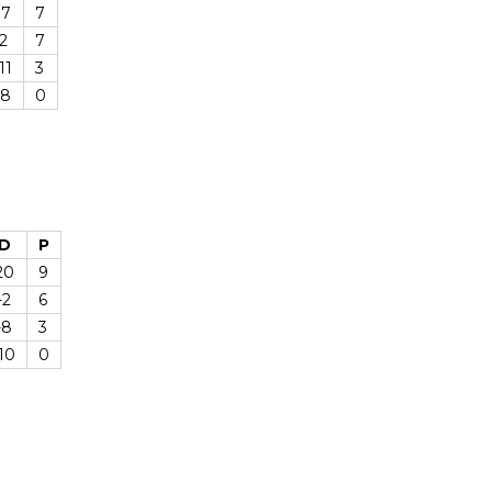
17
7
2
7
11
3
-8
0
D
P
20
9
-2
6
-8
3
10
0