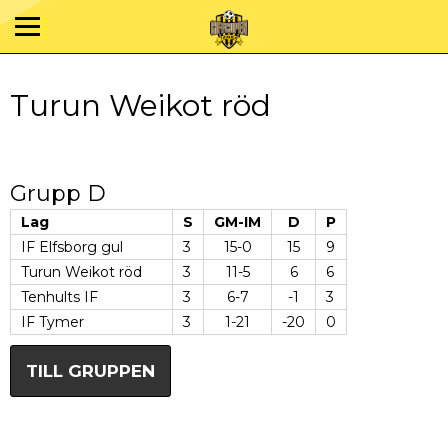
Turun Weikot röd
Grupp D
Lag
S
GM-IM
D
P
IF Elfsborg gul
3
15-0
15
9
Turun Weikot röd
3
11-5
6
6
Tenhults IF
3
6-7
-1
3
IF Tymer
3
1-21
-20
0
TILL GRUPPEN